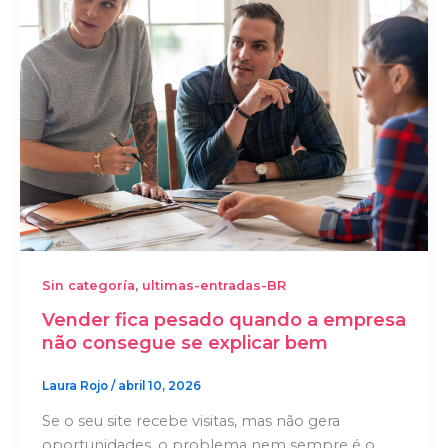
,
Sin categoría
ultimas-entradas-BR
Vender fica pesado quando a empresa
não consegue se explicar bem
Laura Rojo
/
abril 10, 2026
Se o seu site recebe visitas, mas não gera
oportunidades, o problema nem sempre é o