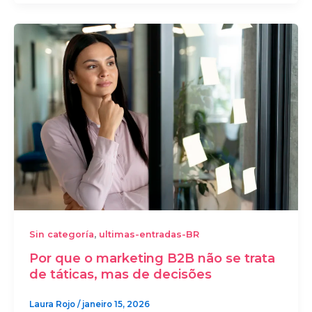
,
Sin categoría
ultimas-entradas-BR
Por que o marketing B2B não se trata
de táticas, mas de decisões
Laura Rojo
/
janeiro 15, 2026