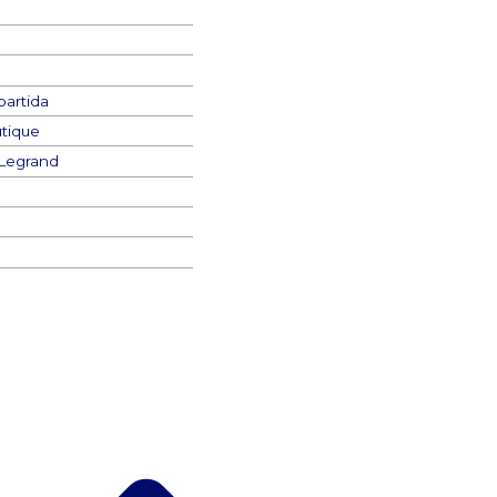
artida
utique
 Legrand