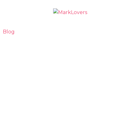
Blog
ing sem
ncioso que
2B