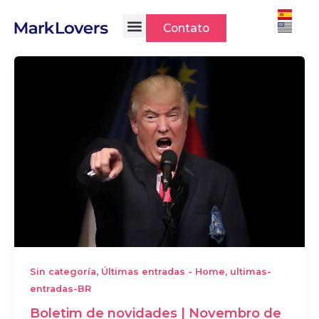
Ir
para
Contato
o
conteúdo
,
,
Sin categoría
Últimas entradas - Home
ultimas-
entradas-BR
Boletim de novidades | Novembro de