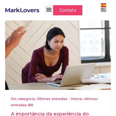
Ir
para
Contato
o
conteúdo
,
,
Sin categoría
Últimas entradas - Home
ultimas-
entradas-BR
A importância da experiência do