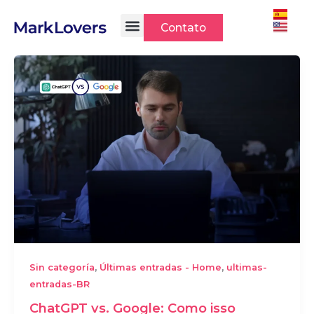
Ir
para
Contato
o
conteúdo
,
,
Sin categoría
Últimas entradas - Home
ultimas-
entradas-BR
ChatGPT vs. Google: Como isso