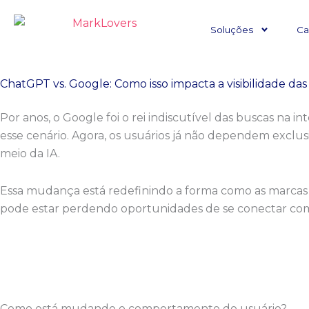
Ir
para
Soluções
Ca
o
conteúdo
ChatGPT vs. Google: Como isso impacta a visibilidade da
Por anos, o Google foi o rei indiscutível das buscas na 
esse cenário. Agora, os usuários já não dependem exclu
meio da IA.
Essa mudança está redefinindo a forma como as marcas d
pode estar perdendo oportunidades de se conectar com
Como está mudando o comportamento do usuário?