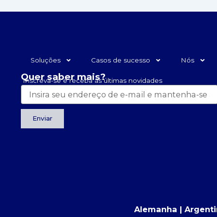
Soluções
Casos de sucesso
Nós
Quer saber mais?
Inscreva-se e receba as últimas novidades
Enviar
Alemanha | Argentin