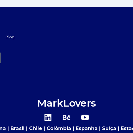
Blog
MarkLovers
L
B
Y
i
e
o
n
h
u
a | Brasil | Chile | Colômbia | Espanha | Suíça | Est