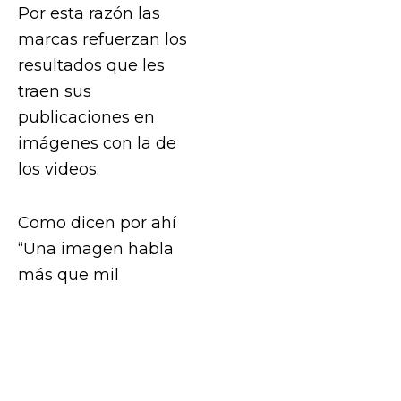
Por esta razón las
marcas refuerzan los
resultados que les
traen sus
publicaciones en
imágenes con la de
los videos.
Como dicen por ahí
“Una imagen habla
más que mil
palabras”, y de eso
Instagram sabe muy
bien como hacerlo,
ya sea con imágenes