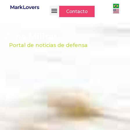
Ir
al
Contacto
contenido
Zona Militar
Portal de noticias de defensa