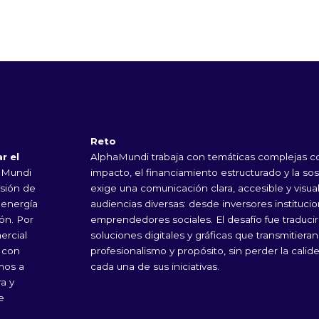
Reto
r el
AlphaMundi trabaja con temáticas complejas co
aMundi
impacto, el financiamiento estructurado y la sos
rsión de
exige una comunicación clara, accesible y visua
 energía
audiencias diversas: desde inversores instituci
ón. Por
emprendedores sociales. El desafío fue traduci
ercial
soluciones digitales y gráficas que transmitiera
o con
profesionalismo y propósito, sin perder la calide
mos a
cada una de sus iniciativas.
ra y
 e