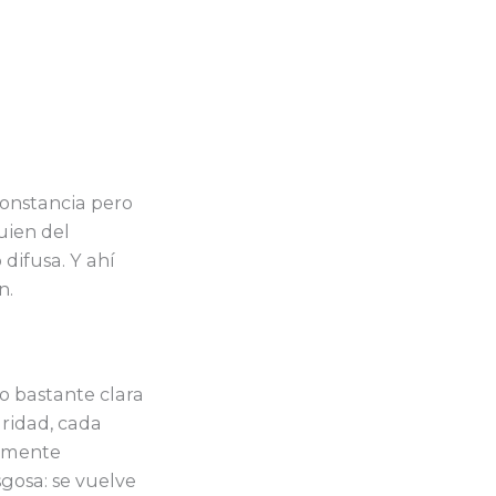
constancia pero
uien del
difusa. Y ahí
n.
lo bastante clara
ridad, cada
iamente
gosa: se vuelve