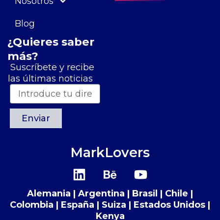
Nosotros
Blog
¿Quieres saber
más?
Suscríbete y recibe
las últimas noticias
Enviar
MarkLovers
L
B
Y
i
e
o
n
h
u
Alemania | Argentina | Brasil | Chile |
k
a
t
Colombia | España | Suiza​​ | Estados Unidos |
e
n
u
Kenya