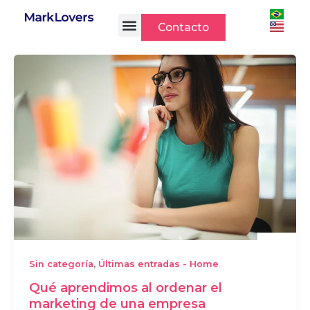
Ir
al
Contacto
contenido
,
Sin categoría
Últimas entradas - Home
Qué aprendimos al ordenar el
marketing de una empresa