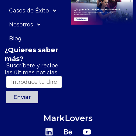
Casos de Éxito
Nosotros
Blog
¿Quieres saber
más?
Suscríbete y recibe
las últimas noticias
Enviar
MarkLovers
L
B
Y
i
e
o