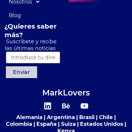
Nosotros
Blog
¿Quieres saber
más?
Suscríbete y recibe
las últimas noticias
Enviar
MarkLovers
L
B
Y
i
e
o
n
h
u
Alemania | Argentina | Brasil | Chile |
k
a
t
Colombia | España | Suiza​​ | Estados Unidos |
e
n
u
Kenya