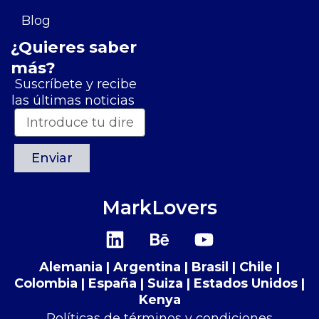
Blog
¿Quieres saber
más?
Suscríbete y recibe
las últimas noticias
Enviar
MarkLovers
L
B
Y
i
e
o
n
h
u
Alemania | Argentina | Brasil | Chile |
k
a
t
Colombia | España | Suiza​​ | Estados Unidos |
e
n
u
Kenya
Políticas de términos y condiciones