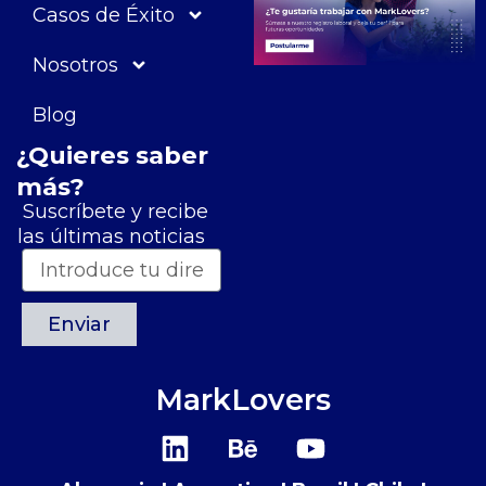
Casos de Éxito
Nosotros
Blog
¿Quieres saber
más?
Suscríbete y recibe
las últimas noticias
Enviar
MarkLovers
L
B
Y
i
e
o